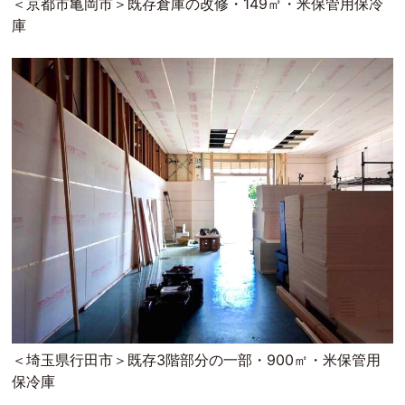
＜京都市亀岡市＞既存倉庫の改修・149㎡・米保管用保冷
庫
＜埼玉県行田市＞既存3階部分の一部・900㎡・米保管用
保冷庫