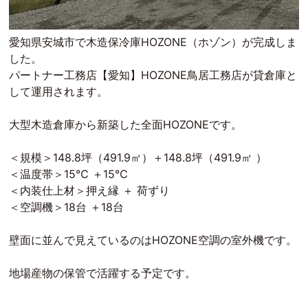
愛知県安城市で木造保冷庫HOZONE（ホゾン）が完成しま
した。
パートナー工務店【愛知】HOZONE鳥居工務店が貸倉庫と
して運用されます。
大型木造倉庫から新築した全面HOZONEです。
＜規模＞148.8坪（491.9㎡）＋148.8坪（491.9㎡ ）
＜温度帯＞15℃ ＋15℃
＜内装仕上材＞押え縁 ＋ 荷ずり
＜空調機＞18台 ＋18台
壁面に並んで見えているのはHOZONE空調の室外機です。
地場産物の保管で活躍する予定です。