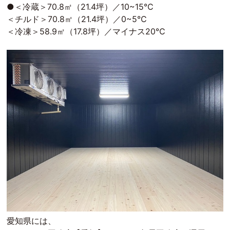
●＜冷蔵＞70.8㎡（21.4坪）／10~15℃
＜チルド＞70.8㎡（21.4坪）／0~5℃
＜冷凍＞58.9㎡（17.8坪）／マイナス20℃
愛知県には、