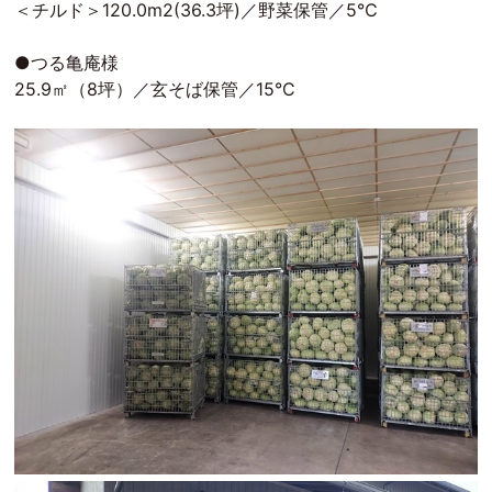
＜チルド＞120.0m2(36.3坪)／野菜保管／5℃
●つる亀庵様
25.9㎡（8坪）／玄そば保管／15°C